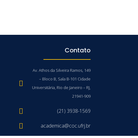
Contato
Av. Athos da Silveira Ramos, 149
– Bloco B, Sala B-101 Cidade
Universitária, Rio de Janeiro – RJ,
21941-909
(21) 3938-1569
academica@coc.ufrj.br