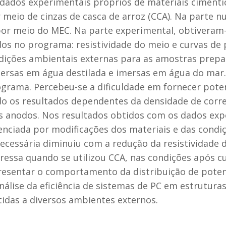
 dados experimentais próprios de materiais ciment
meio de cinzas de casca de arroz (CCA). Na parte 
r meio do MEC. Na parte experimental, obtiveram
 no programa: resistividade do meio e curvas de p
dições ambientais externas para as amostras prepa
ersas em água destilada e imersas em água do mar.
grama. Percebeu-se a dificuldade em fornecer poten
o os resultados dependentes da densidade de corre
 anodos. Nos resultados obtidos com os dados expe
luenciada por modificações dos materiais e das condi
ecessária diminuiu com a redução da resistividade 
essa quando se utilizou CCA, nas condições após cu
resentar o comportamento da distribuição de potenc
análise da eficiência de sistemas de PC em estrutur
idas a diversos ambientes externos.