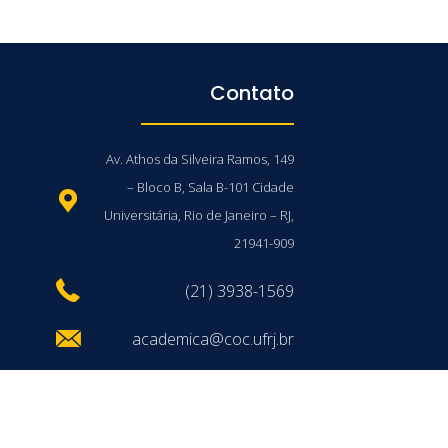
Contato
Av. Athos da Silveira Ramos, 149
– Bloco B, Sala B-101 Cidade
Universitária, Rio de Janeiro – RJ,
21941-909
(21) 3938-1569
academica@coc.ufrj.br
/UFRJ © 2026