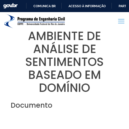
COMUNICA BR
ACESSO À INFORMAÇÃO
PARTI
IR
PARA
O
AMBIENTE DE
CONTEÚDO
ANÁLISE DE
SENTIMENTOS
BASEADO EM
DOMÍNIO
Documento