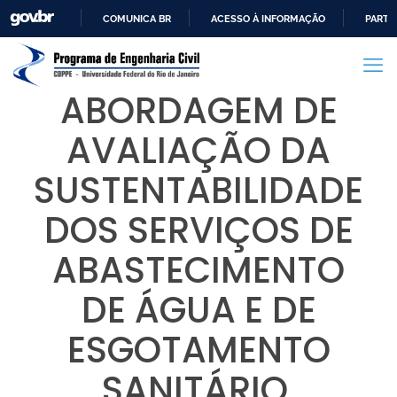
COMUNICA BR
ACESSO À INFORMAÇÃO
PARTI
IR
PARA
O
ABORDAGEM DE
CONTEÚDO
AVALIAÇÃO DA
SUSTENTABILIDADE
DOS SERVIÇOS DE
ABASTECIMENTO
DE ÁGUA E DE
ESGOTAMENTO
SANITÁRIO,