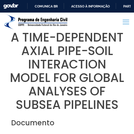
COMUNICA BR
ACESSO À INFORMAÇÃO
PARTI
IR
PARA
O
A TIME-DEPENDENT
CONTEÚDO
AXIAL PIPE-SOIL
INTERACTION
MODEL FOR GLOBAL
ANALYSES OF
SUBSEA PIPELINES
Documento