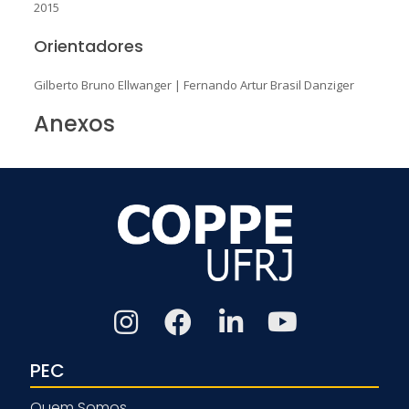
2015
Orientadores
Gilberto Bruno Ellwanger
|
Fernando Artur Brasil Danziger
Anexos
PEC
Quem Somos