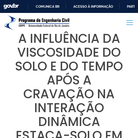
COMUNICA BR
ACESSO À INFORMAÇÃO
PARTI
IR
PARA
O
A INFLUÊNCIA DA
CONTEÚDO
VISCOSIDADE DO
SOLO E DO TEMPO
APÓS A
CRAVAÇÃO NA
INTERAÇÃO
DINÂMICA
ESTACA-SOLO EM