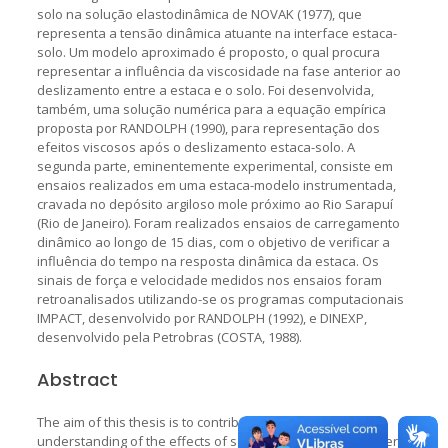
solo na solução elastodinâmica de NOVAK (1977), que
representa a tensão dinâmica atuante na interface estaca-
solo. Um modelo aproximado é proposto, o qual procura
representar a influência da viscosidade na fase anterior ao
deslizamento entre a estaca e o solo. Foi desenvolvida,
também, uma solução numérica para a equação empírica
proposta por RANDOLPH (1990), para representação dos
efeitos viscosos após o deslizamento estaca-solo. A
segunda parte, eminentemente experimental, consiste em
ensaios realizados em uma estaca-modelo instrumentada,
cravada no depósito argiloso mole próximo ao Rio Sarapuí
(Rio de Janeiro). Foram realizados ensaios de carregamento
dinâmico ao longo de 15 dias, com o objetivo de verificar a
influência do tempo na resposta dinâmica da estaca. Os
sinais de força e velocidade medidos nos ensaios foram
retroanalisados utilizando-se os programas computacionais
IMPACT, desenvolvido por RANDOLPH (1992), e DINEXP,
desenvolvido pela Petrobras (COSTA, 1988).
Abstract
The aim of this thesis is to contribute to a better
understanding of the effects of soil viscosity, and time after