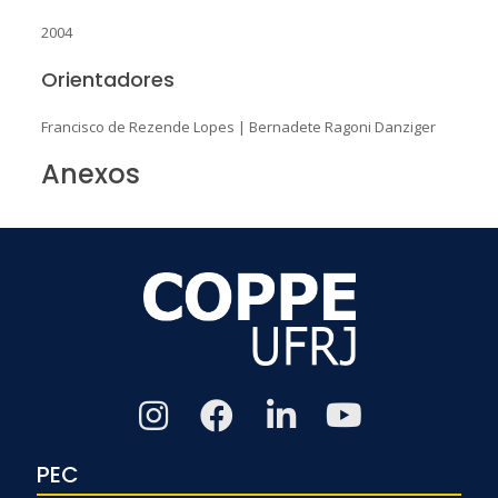
2004
Orientadores
Francisco de Rezende Lopes
|
Bernadete Ragoni Danziger
Anexos
PEC