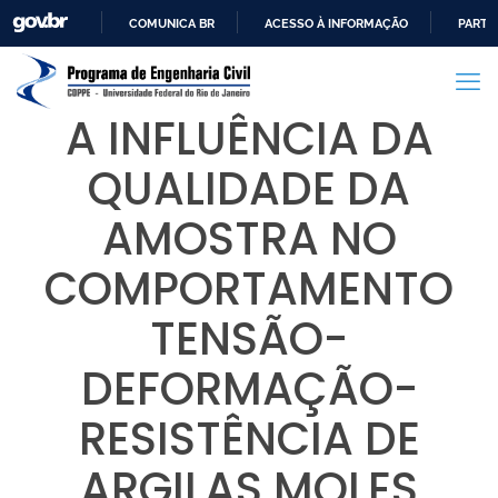
COMUNICA BR
ACESSO À INFORMAÇÃO
PARTI
IR
PARA
O
A INFLUÊNCIA DA
CONTEÚDO
QUALIDADE DA
AMOSTRA NO
COMPORTAMENTO
TENSÃO-
DEFORMAÇÃO-
RESISTÊNCIA DE
ARGILAS MOLES