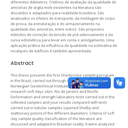
diferentes diâmetros. Critérios de avaliação da qualidade de
amostras de argila mole existentes na literatura são
discutidos e adaptados para realidade brasileira. São
analisados os efeitos do transporte, da moldagem do corpo
de prova, da estruturação e do armazenamento na
qualidade das amostras, entre outros. São propostos
métodos de correção da tensão de pré-adensamento e da
curva edométrica para levar em conta o amolgamento. Uma
aplicação prática da influência da qualidade na estimativa de
recalques de edifícios é também apresentada.
Abstract
This thesis presents the first Sherbrooke sampling program
in the Brazil, carried out through cooperation with the
Norwegian Geotechnical Institute (NGI). It were used two
research soft clays sites: Rio de Janeiro and Recife.
Deformation and strength laboratory tests carried out in the
collected samples and your results compared with tests
carried out in tubular samples (opened Shelby and
stattionary piston) of the different diameters. Criteria of soft
clay sample quality classification of the literature are
discussed and adapted to Brazilian reality. It were analyzed