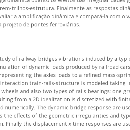
 dinâmica quanto os efeitos das irregularidades ge
rem-trilhos-estrutura. Finalmente as respostas di
aliar a amplificação dinâmica e compará-la com o va
 projeto de pontes ferroviárias.
study of railway bridges vibrations induced by a typi
simulation of dynamic loads produced by railroad car
representing the axles loads to a refined mass-spr
nteraction train-rails-structure is modeled taking 
d wheels and also two types of rails bearings: one gr
ting from a 2D idealization is discretized with finit
ed numerically. The dynamic bridge response are us
 the effects of the geometric irregularities and type
em. Finally the displacement x time responses are u