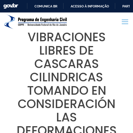
COMUNICA BR
ACESSO À INFORMAÇÃO
PARTI
IR
PARA
O
VIBRACIONES
CONTEÚDO
LIBRES DE
CASCARAS
CILINDRICAS
TOMANDO EN
CONSIDERACIÓN
LAS
DEFORMACIONES