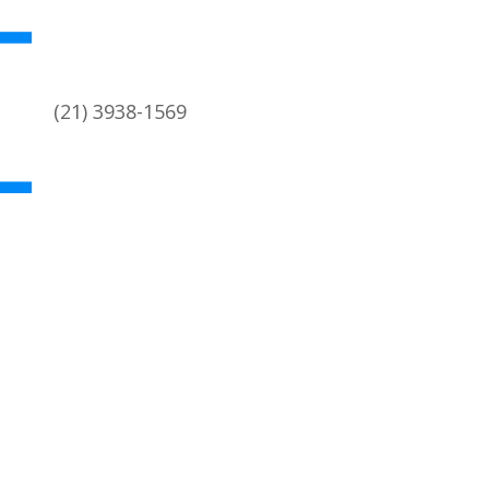
(21) 3938-1569
academica@coc.ufrj.br