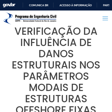
COMUNICA BR
ACESSO À INFORMAÇÃO
PARTI
IR
PARA
O
VERIFICAÇÃO DA
CONTEÚDO
INFLUÊNCIA DE
DANOS
ESTRUTURAIS NOS
PARÂMETROS
MODAIS DE
ESTRUTURAS
OFFSHORE FIXAS