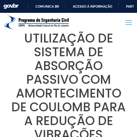
COMUNICA BR
ACESSO À INFORMAÇÃO
PARTI
IR
PARA
O
UTILIZAÇÃO DE
CONTEÚDO
SISTEMA DE
ABSORÇÃO
PASSIVO COM
AMORTECIMENTO
DE COULOMB PARA
A REDUÇÃO DE
VIBRAÇÕES