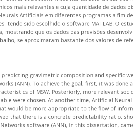
micos mais relevantes e cuja quantidade de dados d
rais Artificiais em diferentes programas a fim de v
es, tendo sido escolhido o software MATLAB. O est
eta, mostrando que os dados das previsões desenvol
rabalho, se aproximaram bastante dos valores de refe
predicting gravimetric composition and specific we
works (ANN). To achieve the goal, first, it was done 
acteristics of MSW. Posteriorly, more relevant soc
table were chosen. At another time, Artificial Neura
hat would be more appropriate to the flow of infor
 that there is a concrete predictability ratio, sho
l Networks software (ANN), in this dissertation, came