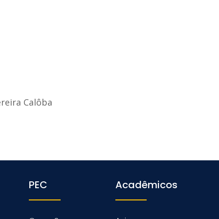
ereira Calôba
PEC
Acadêmicos