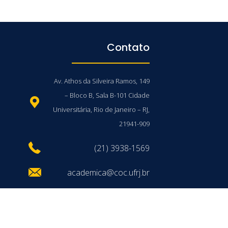
Contato
Av. Athos da Silveira Ramos, 149
– Bloco B, Sala B-101 Cidade
Universitária, Rio de Janeiro – RJ,
21941-909
(21) 3938-1569
academica@coc.ufrj.br
/UFRJ © 2026