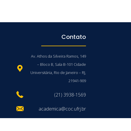
Contato
Av. Athos da Silveira Ramos, 149
– Bloco B, Sala B-101 Cidade
Universitária, Rio de Janeiro – RJ,
21941-909
(21) 3938-1569
academica@coc.ufrj.br