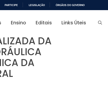
PARTICIPE
LEGISLAÇÃO
ÓRGÃOS DO GOVERNO
s
Ensino
Editais
Links Úteis
ALIZADA DA
DRÁULICA
NICA DA
RAL