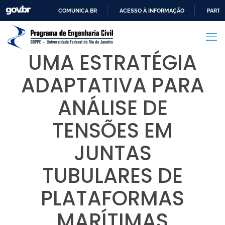
COMUNICA BR
ACESSO À INFORMAÇÃO
PARTI
IR
PARA
O
UMA ESTRATÉGIA
CONTEÚDO
ADAPTATIVA PARA
ANÁLISE DE
TENSÕES EM
JUNTAS
TUBULARES DE
PLATAFORMAS
MARÍTIMAS