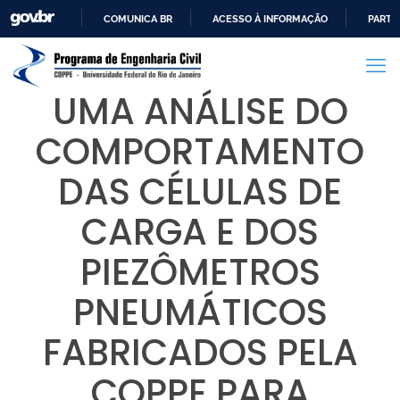
COMUNICA BR
ACESSO À INFORMAÇÃO
PARTI
IR
PARA
O
UMA ANÁLISE DO
CONTEÚDO
COMPORTAMENTO
DAS CÉLULAS DE
CARGA E DOS
PIEZÔMETROS
PNEUMÁTICOS
FABRICADOS PELA
COPPE PARA