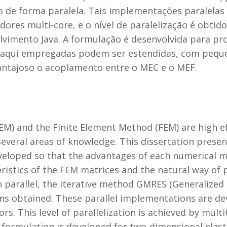
 de forma paralela. Tais implementações paralela
ores multi-core, e o nível de paralelização é obtid
lvimento Java. A formulação é desenvolvida para pr
 aqui empregadas podem ser estendidas, com peque
antajoso o acoplamento entre o MEC e o MEF.
) and the Finite Element Method (FEM) are high ef
several areas of knowledge. This dissertation presen
loped so that the advantages of each numerical me
ristics of the FEM matrices and the natural way of p
n parallel, the iterative method GMRES (Generalized
ions obtained. These parallel implementations are 
rs. This level of parallelization is achieved by mu
formulation is developed for two-dimensional elast