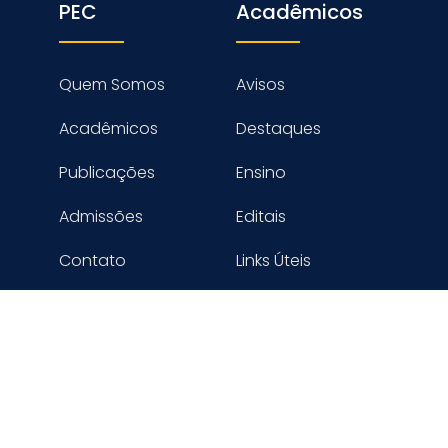
PEC
Acadêmicos
Quem Somos
Avisos
Acadêmicos
Destaques
Publicações
Ensino
Admissões
Editais
Contato
Links Úteis
reitos reservados PROGRAMA DE ENGENHARIA CIVIL - COPPE
Desenvolvido por Digimaster Informática