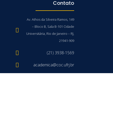
Contato
Av. Athos da Silveira Ramos, 149
– Bloco B, Sala B-101 Cidade
Universitária, Rio de Janeiro – RJ,
21941-909
(21) 3938-1569
academica@coc.ufrj.br
/UFRJ © 2026