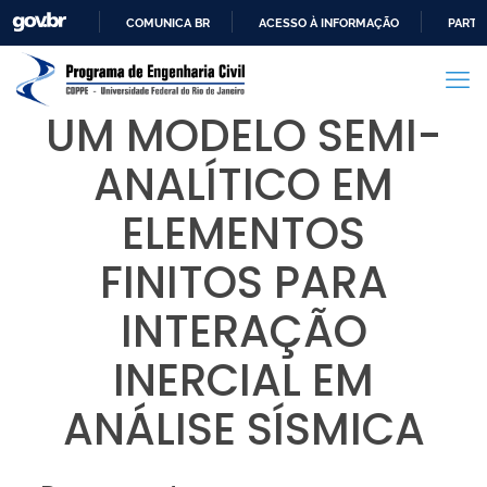
COMUNICA BR
ACESSO À INFORMAÇÃO
PARTI
IR
PARA
O
UM MODELO SEMI-
CONTEÚDO
ANALÍTICO EM
ELEMENTOS
FINITOS PARA
INTERAÇÃO
INERCIAL EM
ANÁLISE SÍSMICA