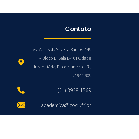
Contato
Av. Athos da Silveira Ramos, 149
– Bloco B, Sala B-101 Cidade
Universitária, Rio de Janeiro – RJ,
21941-909
(21) 3938-1569
academica@coc.ufrj.br
/UFRJ © 2026