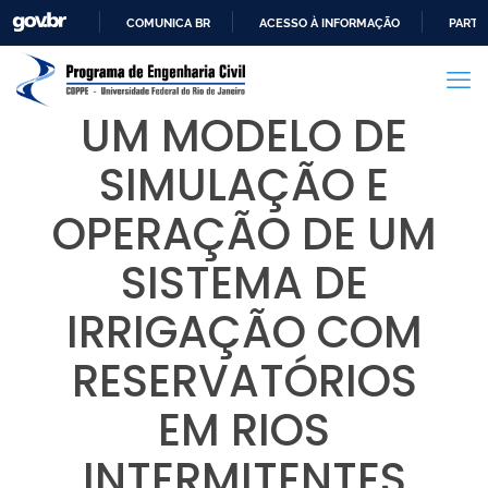
COMUNICA BR
ACESSO À INFORMAÇÃO
PARTI
IR
PARA
O
UM MODELO DE
CONTEÚDO
SIMULAÇÃO E
OPERAÇÃO DE UM
SISTEMA DE
IRRIGAÇÃO COM
RESERVATÓRIOS
EM RIOS
INTERMITENTES