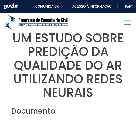
COMUNICA BR
ACESSO À INFORMAÇÃO
PARTI
IR
PARA
O
UM ESTUDO SOBRE
CONTEÚDO
PREDIÇÃO DA
QUALIDADE DO AR
UTILIZANDO REDES
NEURAIS
Documento