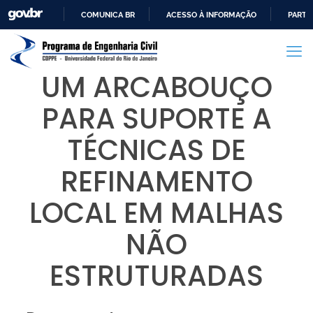
COMUNICA BR
ACESSO À INFORMAÇÃO
PARTI
IR
PARA
O
UM ARCABOUÇO
CONTEÚDO
PARA SUPORTE A
TÉCNICAS DE
REFINAMENTO
LOCAL EM MALHAS
NÃO
ESTRUTURADAS