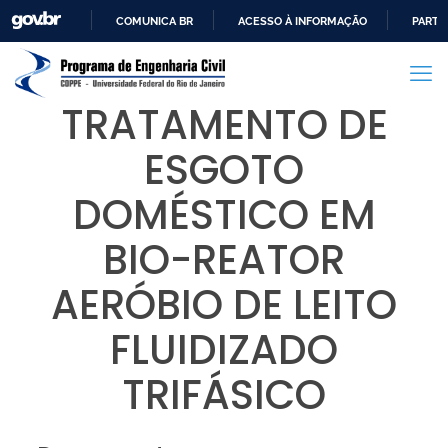
COMUNICA BR
ACESSO À INFORMAÇÃO
PARTI
IR
PARA
O
TRATAMENTO DE
CONTEÚDO
ESGOTO
DOMÉSTICO EM
BIO-REATOR
AERÓBIO DE LEITO
FLUIDIZADO
TRIFÁSICO