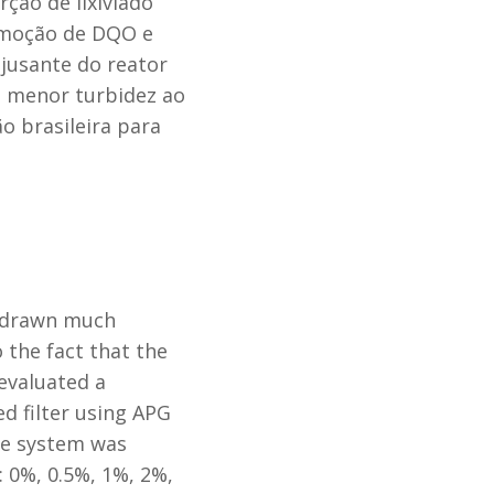
ção de lixiviado
remoção de DQO e
 jusante do reator
o menor turbidez ao
o brasileira para
s drawn much
 the fact that the
 evaluated a
d filter using APG
he system was
: 0%, 0.5%, 1%, 2%,