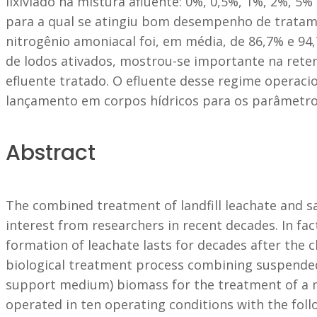
lixiviado na mistura afluente: 0%, 0,5%, 1%, 2%, 5
para a qual se atingiu bom desempenho de tratame
nitrogênio amoniacal foi, em média, de 86,7% e 94
de lodos ativados, mostrou-se importante na reten
efluente tratado. O efluente desse regime operaci
lançamento em corpos hídricos para os parâmetro
Abstract
The combined treatment of landfill leachate and 
interest from researchers in recent decades. In fact
formation of leachate lasts for decades after the cl
biological treatment process combining suspended
support medium) biomass for the treatment of a mi
operated in ten operating conditions with the foll