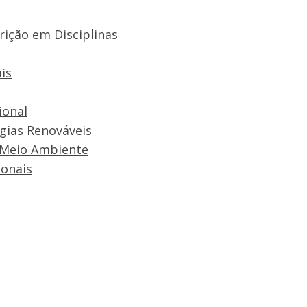
rição em Disciplinas
is
ional
rgias Renováveis
 Meio Ambiente
onais