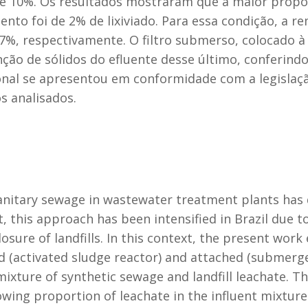
% e 10%. Os resultados mostraram que a maior propor
nto foi de 2% de lixiviado. Para essa condição, a 
,7%, respectivamente. O filtro submerso, colocado à
ção de sólidos do efluente desse último, conferind
onal se apresentou em conformidade com a legislaçã
s analisados.
sanitary sewage in wastewater treatment plants ha
, this approach has been intensified in Brazil due to
osure of landfills. In this context, the present work
 (activated sludge reactor) and attached (submerge
xture of synthetic sewage and landfill leachate. T
owing proportion of leachate in the influent mixture