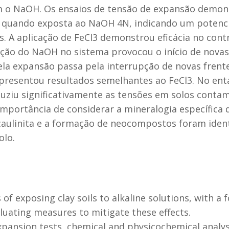
m o NaOH. Os ensaios de tensão de expansão demo
 quando exposta ao NaOH 4N, indicando um potencial
s. A aplicação de FeCl3 demonstrou eficácia no cont
ução do NaOH no sistema provocou o início de novas
la expansão passa pela interrupção de novas frent
resentou resultados semelhantes ao FeCl3. No ent
reduziu significativamente as tensões em solos con
mportância de considerar a mineralogia específica 
caulinita e a formação de neocompostos foram ident
olo.
s of exposing clay soils to alkaline solutions, with 
uating measures to mitigate these effects.
pansion tests, chemical and physicochemical analyse