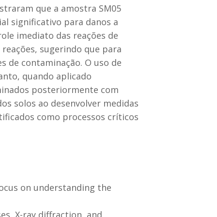
nstraram que a amostra SM05
 significativo para danos a
role imediato das reações de
 reações, sugerindo que para
es de contaminação. O uso de
anto, quando aplicado
taminados posteriormente com
dos solos ao desenvolver medidas
ificados como processos críticos
a focus on understanding the
s, X-ray diffraction, and