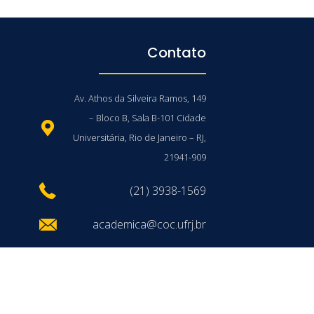
Contato
Av. Athos da Silveira Ramos, 149
– Bloco B, Sala B-101 Cidade
Universitária, Rio de Janeiro – RJ,
21941-909
(21) 3938-1569
academica@coc.ufrj.br
/UFRJ © 2026