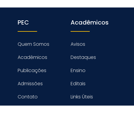
PEC
Acadêmicos
Quem Somos
Avisos
Acadêmicos
Destaques
Publicações
Ensino
Admissões
Editais
Contato
Links Úteis
reitos reservados PROGRAMA DE ENGENHARIA CIVIL - COPPE
Desenvolvido por Digimaster Informática