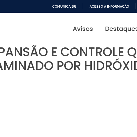
COMUNICA BR
ACESSO À INFORMAÇÃO
IR
PARA
Avisos
Destaque
O
CONTEÚDO
XPANSÃO E CONTROLE Q
MINADO POR HIDRÓXI