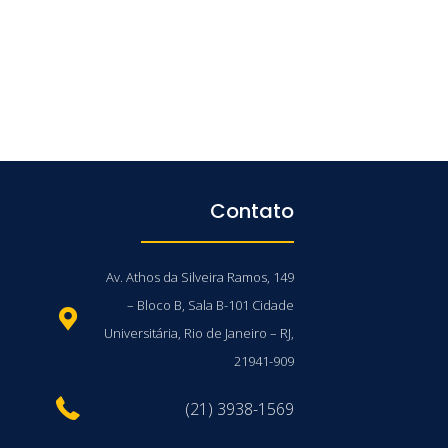
Contato
Av. Athos da Silveira Ramos, 149
– Bloco B, Sala B-101 Cidade
Universitária, Rio de Janeiro – RJ,
21941-909
(21) 3938-1569