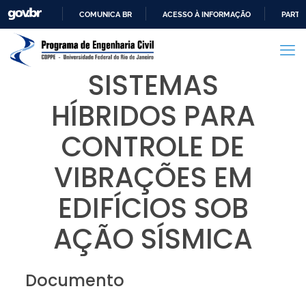
COMUNICA BR
ACESSO À INFORMAÇÃO
PARTI
IR
PARA
O
SISTEMAS
CONTEÚDO
HÍBRIDOS PARA
CONTROLE DE
VIBRAÇÕES EM
EDIFÍCIOS SOB
AÇÃO SÍSMICA
Documento