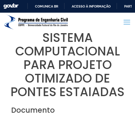
COMUNICA BR
ACESSO À INFORMAÇÃO
PARTI
IR
PARA
O
SISTEMA
CONTEÚDO
COMPUTACIONAL
PARA PROJETO
OTIMIZADO DE
PONTES ESTAIADAS
Documento