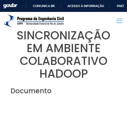
COMUNICA BR
ACESSO À INFORMAÇÃO
PARTI
IR
PARA
O
SINCRONIZAÇÃO
CONTEÚDO
EM AMBIENTE
COLABORATIVO
HADOOP
Documento