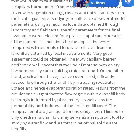
that would minimize infiltration through the landfill. One was
a capillary barrier made from MSW compost. Another was a
cover with vegetation using grasses and native species from
the local region. After studying the influence of several model
parameters, using as much as local data obtained through
laboratory and field tests, specific parameters for the final
evaluation were selected for a practical application. Results
of the numerical simulations for the application were
compared with amounts of leachate collected from the
landfill as obtained by local measurements. Very good
agreement could be obtained. The MSW capillary barrier
performed well, except that the use of material with a very
low permeability can result high rates of runoff. On the other
hand, application of a vegetative cover can significantly
reduce flow through the landfill by increasing root water
uptake and hence evapotranspiration rates. Results from the
simulations suggest that the flow regime within a landfill body
is strongly influenced by pluviometry, as well as by the
permeability and thickness of the final landfill cover. The
computational program used for this study, even if limited to
only onedimensional flow, may serve as an important tool for
studying water flow and leaching in municipal solid waste
landfills.