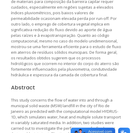
de materiais para composição da barreira capilar requer
cuidados, especialmente em regiões sujeitas a elevados
índices pluviométricos, pois baixos valores de
permeabilidade ocasionam elevada perda por run-off. Por
outro lado, o emprego de cobertura vegetal implica em
significativa redução do fluxo devido ao aporte de água
pelas raízes e à evapotranspiração. Quanto ao código
computacional, mesmo no caso do modelo unidimensional,
mostrou-se uma ferramenta eficiente para o estudo de fluxo
em aterros de resíduos sólidos municipais. De forma geral,
os resultados obtidos sugerem que os processos
hidrológicos que ocorrem no interior do corpo do aterro são
fortemente influenciados pela pluviometria, condutividade
hidráulica e espessura da camada de cobertura final.
Abstract
This study concerns the flow of water into and through a
municipal solid waste (MSW) landfill in the city of Rio de
Janeiro as predicted with the computational model HYDRUS-
1D, which simulates water, heat and multiple solute transport
in variably saturated media. In addition, two studies were
carried out to investigate the performance of a final cover