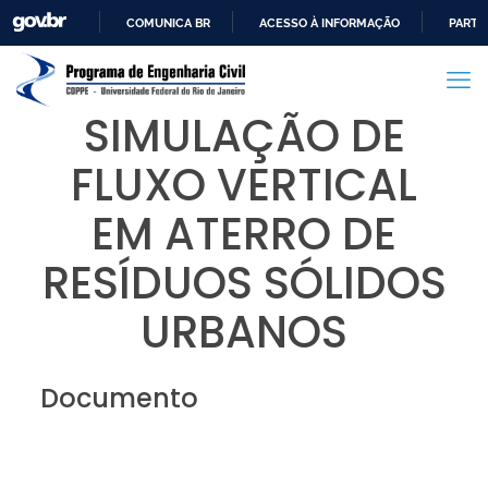
COMUNICA BR
ACESSO À INFORMAÇÃO
PARTI
IR
PARA
O
SIMULAÇÃO DE
CONTEÚDO
FLUXO VERTICAL
EM ATERRO DE
RESÍDUOS SÓLIDOS
URBANOS
Documento