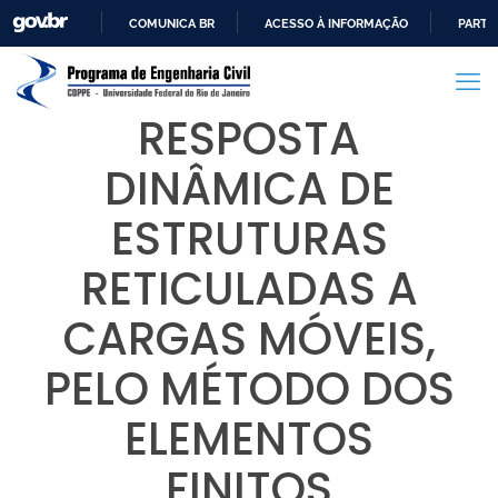
COMUNICA BR
ACESSO À INFORMAÇÃO
PARTI
IR
PARA
O
RESPOSTA
CONTEÚDO
DINÂMICA DE
ESTRUTURAS
RETICULADAS A
CARGAS MÓVEIS,
PELO MÉTODO DOS
ELEMENTOS
FINITOS