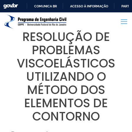
COMUNICA BR
ACESSO À INFORMAÇÃO
PARTI
IR
PARA
O
RESOLUÇÃO DE
CONTEÚDO
PROBLEMAS
VISCOELÁSTICOS
UTILIZANDO O
MÉTODO DOS
ELEMENTOS DE
CONTORNO