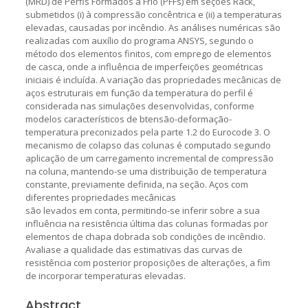
(MRD) de Perfis Formados a Frio (PFFs) em seções Rack,
submetidos (i) à compressão concêntrica e (ii) a temperaturas
elevadas, causadas por incêndio. As análises numéricas são
realizadas com auxílio do programa ANSYS, segundo o
método dos elementos finitos, com emprego de elementos
de casca, onde a influência de imperfeições geométricas
iniciais é incluída. A variação das propriedades mecânicas de
aços estruturais em função da temperatura do perfil é
considerada nas simulações desenvolvidas, conforme
modelos característicos de btensão-deformação-
temperatura preconizados pela parte 1.2 do Eurocode 3. O
mecanismo de colapso das colunas é computado segundo
aplicação de um carregamento incremental de compressão
na coluna, mantendo-se uma distribuição de temperatura
constante, previamente definida, na seção. Aços com
diferentes propriedades mecânicas
são levados em conta, permitindo-se inferir sobre a sua
influência na resistência última das colunas formadas por
elementos de chapa dobrada sob condições de incêndio.
Avaliase a qualidade das estimativas das curvas de
resistência com posterior proposições de alterações, a fim
de incorporar temperaturas elevadas.
Abstract