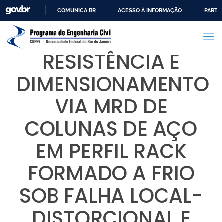
COMUNICA BR
ACESSO À INFORMAÇÃO
PARTI
IR
PARA
O
RESISTÊNCIA E
CONTEÚDO
DIMENSIONAMENTO
VIA MRD DE
COLUNAS DE AÇO
EM PERFIL RACK
FORMADO A FRIO
SOB FALHA LOCAL-
DISTORCIONAL E