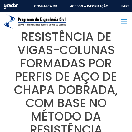
COMUNICA BR
ACESSO À INFORMAÇÃO
PARTI
IR
PARA
O
RESISTÊNCIA DE
CONTEÚDO
VIGAS-COLUNAS
FORMADAS POR
PERFIS DE AÇO DE
CHAPA DOBRADA,
COM BASE NO
MÉTODO DA
RESISTÊNCIA