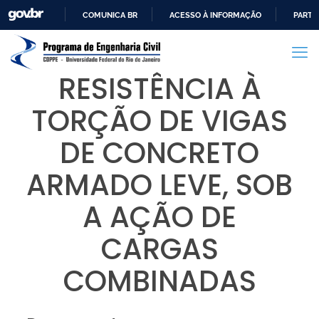
COMUNICA BR
ACESSO À INFORMAÇÃO
PARTI
IR
PARA
O
RESISTÊNCIA À
CONTEÚDO
TORÇÃO DE VIGAS
DE CONCRETO
ARMADO LEVE, SOB
A AÇÃO DE
CARGAS
COMBINADAS