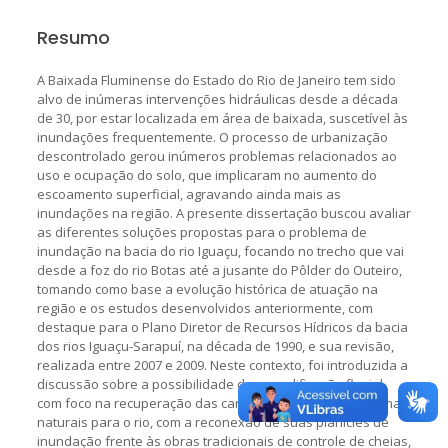
Resumo
A Baixada Fluminense do Estado do Rio de Janeiro tem sido
alvo de inúmeras intervenções hidráulicas desde a década
de 30, por estar localizada em área de baixada, suscetível às
inundações frequentemente. O processo de urbanização
descontrolado gerou inúmeros problemas relacionados ao
uso e ocupação do solo, que implicaram no aumento do
escoamento superficial, agravando ainda mais as
inundações na região. A presente dissertação buscou avaliar
as diferentes soluções propostas para o problema de
inundação na bacia do rio Iguaçu, focando no trecho que vai
desde a foz do rio Botas até a jusante do Pôlder do Outeiro,
tomando como base a evolução histórica de atuação na
região e os estudos desenvolvidos anteriormente, com
destaque para o Plano Diretor de Recursos Hídricos da bacia
dos rios Iguaçu-Sarapuí, na década de 1990, e sua revisão,
realizada entre 2007 e 2009. Neste contexto, foi introduzida a
discussão sobre a possibilidade de requalificação fluvial,
com foco na recuperação das características hidráulicas mais
naturais para o rio, com a reconexão de suas planícies de
inundação frente às obras tradicionais de controle de cheias,