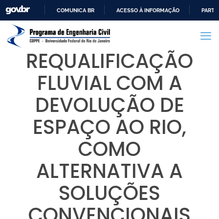
COMUNICA BR
ACESSO À INFORMAÇÃO
PARTI
IR
PARA
O
REQUALIFICAÇÃO
CONTEÚDO
FLUVIAL COM A
DEVOLUÇÃO DE
ESPAÇO AO RIO,
COMO
ALTERNATIVA A
SOLUÇÕES
CONVENCIONAIS