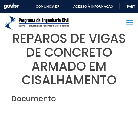
COMUNICA BR
ACESSO À INFORMAÇÃO
PARTI
IR
PARA
O
REPAROS DE VIGAS
CONTEÚDO
DE CONCRETO
ARMADO EM
CISALHAMENTO
Documento