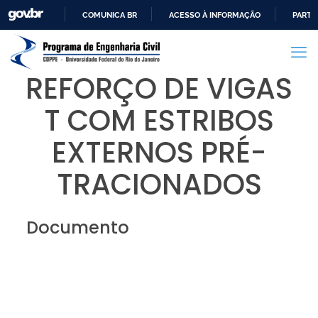
COMUNICA BR
ACESSO À INFORMAÇÃO
PARTI
IR
PARA
O
REFORÇO DE VIGAS
CONTEÚDO
T COM ESTRIBOS
EXTERNOS PRÉ-
TRACIONADOS
Documento