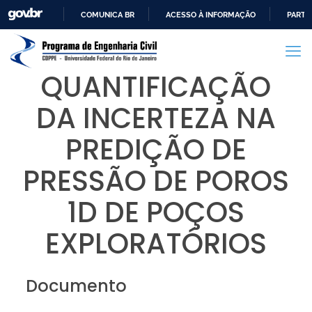
COMUNICA BR
ACESSO À INFORMAÇÃO
PARTI
IR
PARA
O
QUANTIFICAÇÃO
CONTEÚDO
DA INCERTEZA NA
PREDIÇÃO DE
PRESSÃO DE POROS
1D DE POÇOS
EXPLORATÓRIOS
Documento