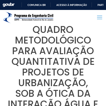
COMUNICA BR
ACESSO À INFORMAÇÃO
PARTI
IR
PARA
O
QUADRO
CONTEÚDO
METODOLÓGICO
PARA AVALIAÇÃO
QUANTITATIVA DE
PROJETOS DE
URBANIZAÇÃO,
SOB A ÓTICA DA
INTERAÇÃO ÁGUA E