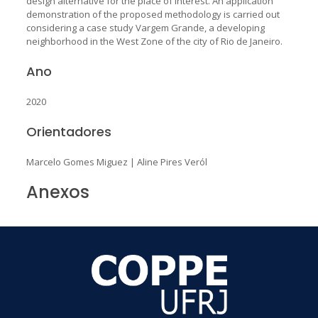
design alternative for the place of interest. An application
demonstration of the proposed methodology is carried out
considering a case study Vargem Grande, a developing
neighborhood in the West Zone of the city of Rio de Janeiro.
Ano
2020
Orientadores
Marcelo Gomes Miguez
|
Aline Pires Veról
Anexos