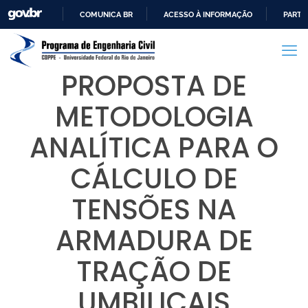
COMUNICA BR
ACESSO À INFORMAÇÃO
PARTI
IR
PARA
O
PROPOSTA DE
CONTEÚDO
METODOLOGIA
ANALÍTICA PARA O
CÁLCULO DE
TENSÕES NA
ARMADURA DE
TRAÇÃO DE
UMBILICAIS