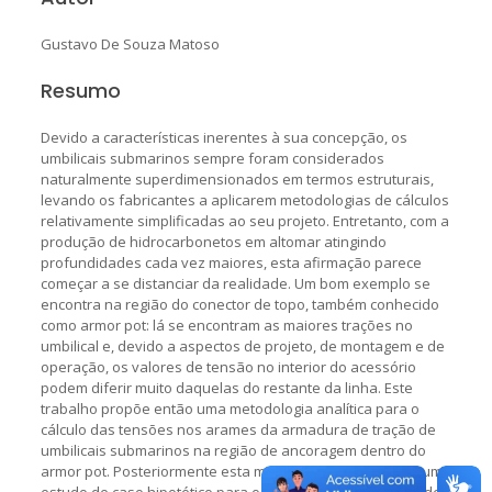
Gustavo De Souza Matoso
Resumo
Devido a características inerentes à sua concepção, os
umbilicais submarinos sempre foram considerados
naturalmente superdimensionados em termos estruturais,
levando os fabricantes a aplicarem metodologias de cálculos
relativamente simplificadas ao seu projeto. Entretanto, com a
produção de hidrocarbonetos em altomar atingindo
profundidades cada vez maiores, esta afirmação parece
começar a se distanciar da realidade. Um bom exemplo se
encontra na região do conector de topo, também conhecido
como armor pot: lá se encontram as maiores trações no
umbilical e, devido a aspectos de projeto, de montagem e de
operação, os valores de tensão no interior do acessório
podem diferir muito daquelas do restante da linha. Este
trabalho propõe então uma metodologia analítica para o
cálculo das tensões nos arames da armadura de tração de
umbilicais submarinos na região de ancoragem dentro do
armor pot. Posteriormente esta metodologia é aplicada num
estudo de caso hipotético para o cálculo de vida à fadiga de