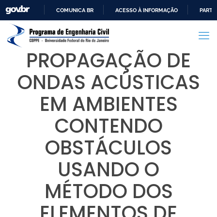
COMUNICA BR
ACESSO À INFORMAÇÃO
PARTI
IR
PARA
O
PROPAGAÇÃO DE
CONTEÚDO
ONDAS ACÚSTICAS
EM AMBIENTES
CONTENDO
OBSTÁCULOS
USANDO O
MÉTODO DOS
ELEMENTOS DE