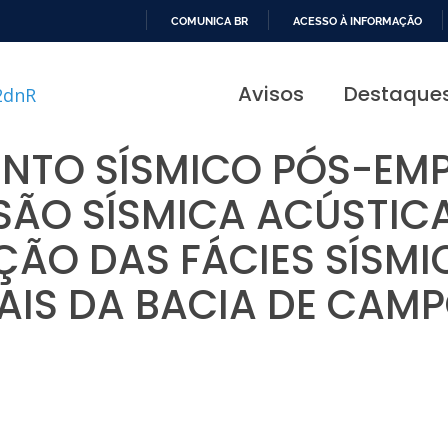
COMUNICA BR
ACESSO À INFORMAÇÃO
IR
PARA
Avisos
Destaque
O
CONTEÚDO
NTO SÍSMICO PÓS-EMP
SÃO SÍSMICA ACÚSTIC
ÇÃO DAS FÁCIES SÍSMI
AIS DA BACIA DE CAM