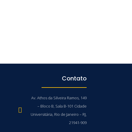
Contato
Av. Athos da Silveira Ramos, 149
– Bloco B, Sala B-101 Cidade
Universitária, Rio de Janeiro – RJ,
21941-909