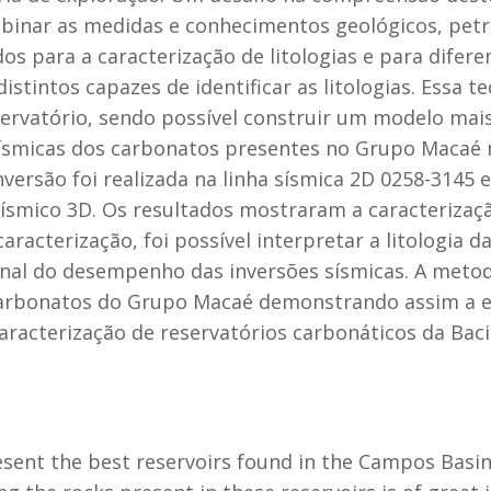
inar as medidas e conhecimentos geológicos, petrof
s para a caracterização de litologias e para diferenc
stintos capazes de identificar as litologias. Essa te
ervatório, sendo possível construir um modelo mais 
s sísmicas dos carbonatos presentes no Grupo Macaé
versão foi realizada na linha sísmica 2D 0258-3145 
ísmico 3D. Os resultados mostraram a caracterizaçã
aracterização, foi possível interpretar a litologia d
nal do desempenho das inversões sísmicas. A metod
 carbonatos do Grupo Macaé demonstrando assim a efi
acterização de reservatórios carbonáticos da Bac
ent the best reservoirs found in the Campos Basin.