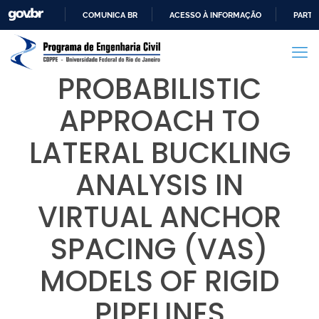
COMUNICA BR
ACESSO À INFORMAÇÃO
PARTI
IR
PARA
O
PROBABILISTIC
CONTEÚDO
APPROACH TO
LATERAL BUCKLING
ANALYSIS IN
VIRTUAL ANCHOR
SPACING (VAS)
MODELS OF RIGID
PIPELINES