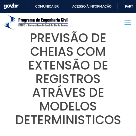
COMUNICA BR
ACESSO À INFORMAÇÃO
PARTI
IR
PARA
O
PREVISÃO DE
CONTEÚDO
CHEIAS COM
EXTENSÃO DE
REGISTROS
ATRÁVES DE
MODELOS
DETERMINISTICOS