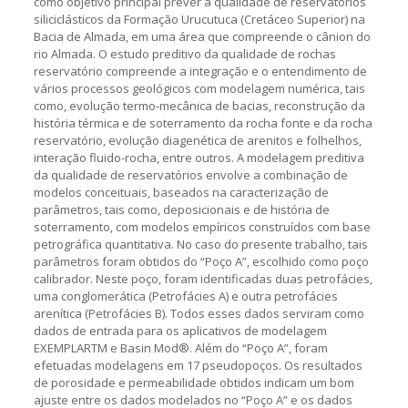
como objetivo principal prever a qualidade de reservatórios
siliciclásticos da Formação Urucutuca (Cretáceo Superior) na
Bacia de Almada, em uma área que compreende o cânion do
rio Almada. O estudo preditivo da qualidade de rochas
reservatório compreende a integração e o entendimento de
vários processos geológicos com modelagem numérica, tais
como, evolução termo-mecânica de bacias, reconstrução da
história térmica e de soterramento da rocha fonte e da rocha
reservatório, evolução diagenética de arenitos e folhelhos,
interação fluido-rocha, entre outros. A modelagem preditiva
da qualidade de reservatórios envolve a combinação de
modelos conceituais, baseados na caracterização de
parâmetros, tais como, deposicionais e de história de
soterramento, com modelos empíricos construídos com base
petrográfica quantitativa. No caso do presente trabalho, tais
parâmetros foram obtidos do “Poço A”, escolhido como poço
calibrador. Neste poço, foram identificadas duas petrofácies,
uma conglomerática (Petrofácies A) e outra petrofácies
arenítica (Petrofácies B). Todos esses dados serviram como
dados de entrada para os aplicativos de modelagem
EXEMPLARTM e Basin Mod®. Além do “Poço A”, foram
efetuadas modelagens em 17 pseudopoços. Os resultados
de porosidade e permeabilidade obtidos indicam um bom
ajuste entre os dados modelados no “Poço A” e os dados