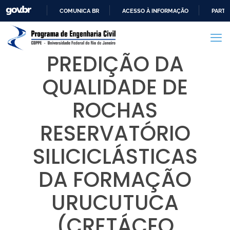
COMUNICA BR
ACESSO À INFORMAÇÃO
PARTI
IR
PARA
O
PREDIÇÃO DA
CONTEÚDO
QUALIDADE DE
ROCHAS
RESERVATÓRIO
SILICICLÁSTICAS
DA FORMAÇÃO
URUCUTUCA
(CRETÁCEO