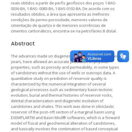
reais obtidos a partir de perfis geofísicos dos poços 1-BAS-
0036-BA, 1-BAS- 0083-BA, 1-BAS-0102-BA. De acordo com os
resultados obtidos, a área que apresenta as melhores
condições de permo-porosidade, menores valores de
cimentação de quartzo e de menores ocorrências de
cimentos carbonáticos, encontra-se na petrofácies B distal.
Abstract
The advances made on diagenesis studies, over the last ten
years, have allowed an accurate prediction of physical
properties, such as porosity and permeability, in some types
of sandstones without the use of wells or outcrops data. A
quantitative study on prediction of reservoir quality is
characterized by the numerical integration of several
geological processes such as sedimentary basin tectonic
evolution, burial and thermal histories of reservoir rocks,
detrital characterization and diagenetic evolution of
sandstones and shales. This work was done in siliciclastic
reservoir of the post–rift section of a marginal basin using
EXEMPLARTM and Basin Mod® softwares, which is a forward
model of fisical and geochemical alteration of sandstones,
and basically involves the combination of based conceptual