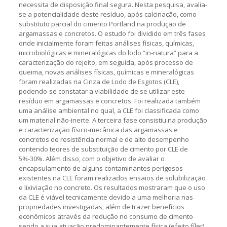
necessita de disposição final segura. Nesta pesquisa, avalia-
se a potencialidade deste resíduo, após calcinação, como
substituto parcial do cimento Portland na produção de
argamassas e concretos. O estudo foi dividido em três fases
onde inicialmente foram feitas análises físicas, químicas,
microbiológicas e mineralógicas do lodo “in-natura” para a
caracterização do rejeito, em seguida, após processo de
queima, novas análises físicas, químicas e mineralógicas
foram realizadas na Cinza de Lodo de Esgotos (CLE),
podendo-se constatar a viabilidade de se utilizar este
resíduo em argamassas e concretos. Foi realizada também
uma análise ambiental no qual, a CLE foi classificada como
um material não-inerte. A terceira fase consistiu na produção
e caracterização físico-mecânica das argamassas e
concretos de resistência normal e de alto desempenho
contendo teores de substituição de cimento por CLE de
5%-30%. Além disso, com o objetivo de avaliar o
encapsulamento de alguns contaminantes perigosos
existentes na CLE foram realizados ensaios de solubilização
e lixiviação no concreto. Os resultados mostraram que o uso
da CLE é viável tecnicamente devido a uma melhoria nas
propriedades investigadas, além de trazer benefícios
econômicos através da redução no consumo de cimento
sendo a sua atuação predominantemente física (efeito fíler).