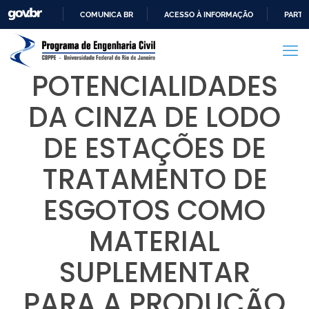
COMUNICA BR
ACESSO À INFORMAÇÃO
PARTI
IR
PARA
O
POTENCIALIDADES
CONTEÚDO
DA CINZA DE LODO
DE ESTAÇÕES DE
TRATAMENTO DE
ESGOTOS COMO
MATERIAL
SUPLEMENTAR
PARA A PRODUÇÃO