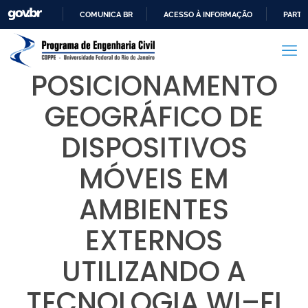
COMUNICA BR
ACESSO À INFORMAÇÃO
PARTI
IR
PARA
O
POSICIONAMENTO
CONTEÚDO
GEOGRÁFICO DE
DISPOSITIVOS
MÓVEIS EM
AMBIENTES
EXTERNOS
UTILIZANDO A
TECNOLOGIA WI–FI