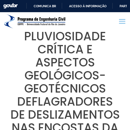
COMUNICA BR
ACESSO À INFORMAÇÃO
PARTI
IR
PARA
O
PLUVIOSIDADE
CONTEÚDO
CRÍTICA E
ASPECTOS
GEOLÓGICOS-
GEOTÉCNICOS
DEFLAGRADORES
DE DESLIZAMENTOS
NAS ENCOSTAS DA